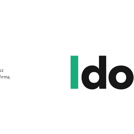
sz
firmą.