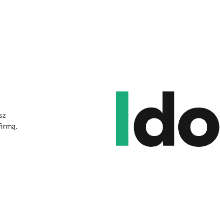
sz
firmą.