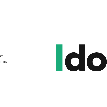
sz
firmą.